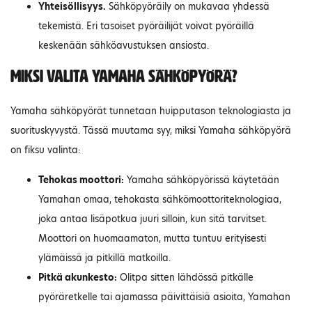
Yhteisöllisyys.
Sähköpyöräily on mukavaa yhdessä
tekemistä. Eri tasoiset pyöräilijät voivat pyöräillä
keskenään sähköavustuksen ansiosta.
Miksi valita Yamaha sähköpyörä?
Yamaha sähköpyörät tunnetaan huipputason teknologiasta ja
suorituskyvystä. Tässä muutama syy, miksi Yamaha sähköpyörä
on fiksu valinta:
Tehokas moottori:
Yamaha sähköpyörissä käytetään
Yamahan omaa, tehokasta sähkömoottoriteknologiaa,
joka antaa lisäpotkua juuri silloin, kun sitä tarvitset.
Moottori on huomaamaton, mutta tuntuu erityisesti
ylämäissä ja pitkillä matkoilla.
Pitkä akunkesto:
Olitpa sitten lähdössä pitkälle
pyöräretkelle tai ajamassa päivittäisiä asioita, Yamahan