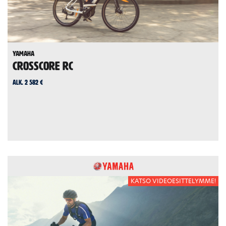
Yamaha
CrossCore RC
alk. 2 582 €
KATSO VIDEOESITTELYMME!