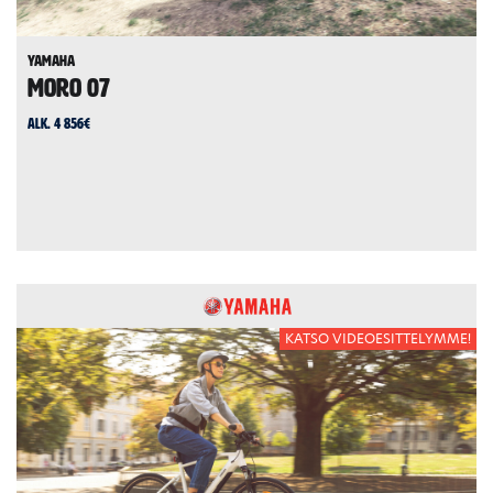
Yamaha
Moro 07
alk. 4 856€
KATSO VIDEOESITTELYMME!