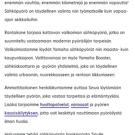
enemmän vauhtia, enemmän kilometrejä ja enemmän vapautta!
Sähköpyörä on täydellinen valinta niin työmatkoille kuin vapaa-
ajan seikkailuihin.
Rantakone tarjoaa kattavan valikoiman sähköpyöriä, jotka on
suunniteltu vastaamaan modernin pyöräilijän tarpeisiin.
Valikoimastamme löydät Yamaha sähköpyörät niin maasto- kuin
kaupunkiajoon. Valittavanasi on myös Yamaha Booster,
sähköskoottorin ja -pyörän yhdistelmä, joka on täydellinen
valinta urbaaniin, nuorekkaaseen ja rentoon liikkumiseen.
Ammattitaitoinen henkilökuntamme auttaa Sinua löytämään
täydellisen pyörän, joka vastaa tarpeitasi ja elämäntyyliäsi.
Lisäksi tarjoamme
huoltopalvelut
,
varaosat
ja pyörien
kausisäilytyksen
, jotta voit keskittyä nauttimaan pyöräilystä
ilman huolia.
Haluamme tehdä sähköpyörän hankinnasta Sinulle