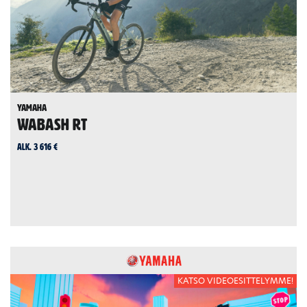
Yamaha
Wabash RT
alk. 3 616 €
KATSO VIDEOESITTELYMME!