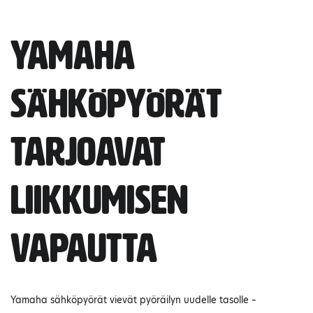
Yamaha
sähköpyörät
tarjoavat
liikkumisen
vapautta
Yamaha sähköpyörät vievät pyöräilyn uudelle tasolle –