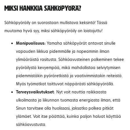
Miksi hankkia sähköpyörä?
Sähköpyöräily on suorastaan mullistava keksintö! Tässä
muutama hyvä syy, miksi sähköpyöräily on loistojuttu!
Monipuolisuus:
Yamaha sähköpyörät antavat sinulle
vapauden liikkua pidemmälle ja nopeammin ilman
ylimääräistä rasitusta. Sähköavusteinen polkeminen tekee
pyöräilystä kevyempää, mikä mahdollistaa selviytymisen
pidemmistäkin pyöräretkistä ja vaativimmistakin reiteistä.
Myös työmatkat taittuvat näppärästi sähköpyörällä.
Terveysvaikutukset
: Nyt voit nauttia raikkaasta
ulkoilmasta ja liikunnan tuomasta energiasta ilman, että
Sinun tarvitsee olla huolissasi, jaksatko polkea pitkät
ylämäet. Voit itse päättää, kuinka paljon haluat käyttää
sähköavustusta.