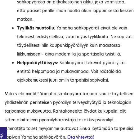
sähköpyörissä on pitkäkestoinen akku, joka varmistaa,
että pääset perille ilman huolta akun loppumisesta kesken
matkan.
Tyylikäs muotoilu:
Yamaha sähköpyörät eivät ole vain
teknisesti edistyksellisiä, vaan myös tyylikkäitä. Ne sopivat
täydellisesti niin kaupunkipyöräilyyn kuin maastossa
liikkumiseen – aina modernilla ja sporttisella twistillä.
Helppokäyttöisyys:
Sähköpyörät tekevät pyöräilystä
entistä helpompaa ja mukavampaa. Voit räätälöidä
ajokokemuksesi juuri omiin tarpeisiisi sopivaksi.
Mitä vielä mietit? Yamaha sähköpyörä tarjoaa sinulle täydellisen
yhdistelmän perinteisen pyöräilyn terveyshyötyjä ja teknologian
tarjoamaa mukavuutta. Rantakoneelta löydät kulkupelin, olit
sitten aloitteleva pyöräilyharrastaja tai aktiivipyöräilijä.
Ammattitaitoiset myyjämme auttavat Sinua löytämään tarpeisiisi
sopivan Yamaha sähköpyörän.
Ota yhteyttä!