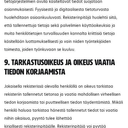
tietojärjestelmien avulla käsiteltävät tiedot suojataan
asianmukaisesti. Fyysisestä ja digitaalisesta tietoturvasta
huolehditaan asiaankuuluvasti. Rekisterinpitäjä huolehtii siitä,
että tallennettuja tietoja sekä palvelimien käyttöoikeuksia ja
muita henkilötietojen turvallisuuden kannalta kriittisiä tietoja
käsitellään luottamuksellisesti ja vain niiden työntekijöiden
toimesta, joiden työnkuvaan se kuuluu.
9. Tarkastusoikeus ja oikeus vaatia
tiedon korjaamista
Jokaisella rekisterissä olevalla henkilöllä on oikeus tarkistaa
rekisteriin tallennetut tietonsa ja vaatia mahdollisen virheellisen
tiedon korjaamista tai puutteellisen tiedon täydentämistä. Mikäli
henkilö haluaa tarkistaa hänestä tallennetut tiedot tai vaatia
niihin oikaisua, pyyntö tulee lähettää
kirjallisesti rekisterinpitäjälle. Rekisterinpitäjä voi pyytää