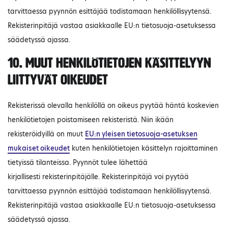
tarvittaessa pyynnön esittäjää todistamaan henkilöllisyytensä.
Rekisterinpitäjä vastaa asiakkaalle EU:n tietosuoja-asetuksessa
säädetyssä ajassa.
10. Muut henkilötietojen käsittelyyn
liittyvät oikeudet
Rekisterissä olevalla henkilöllä on oikeus pyytää häntä koskevien
henkilötietojen poistamiseen rekisteristä. Niin ikään
rekisteröidyillä on muut
EU:n yleisen tietosuoja-asetuksen
mukaiset oikeudet
kuten henkilötietojen käsittelyn rajoittaminen
tietyissä tilanteissa. Pyynnöt tulee lähettää
kirjallisesti rekisterinpitäjälle. Rekisterinpitäjä voi pyytää
tarvittaessa pyynnön esittäjää todistamaan henkilöllisyytensä.
Rekisterinpitäjä vastaa asiakkaalle EU:n tietosuoja-asetuksessa
säädetyssä ajassa.