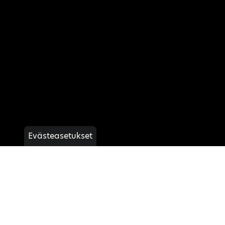
Evästeasetukset
44 + F30 Esittely
Lue lisää