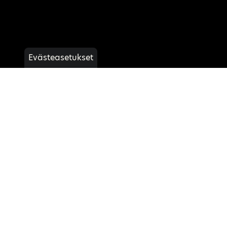
Evästeasetukset
47 Duo + F40 Esittely
Lue lisää
Tarjouspyyntö