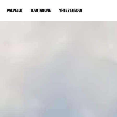
Palvelut
Rantakone
Yhteystiedot