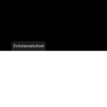
Evästeasetukset
MT-09 SP
Lue lisää
Tarjouspyyntö