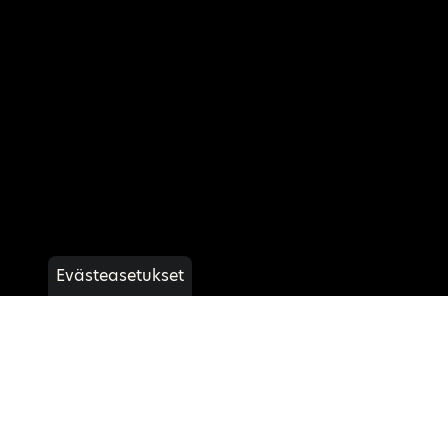
Evästeasetukset
R1 RACE
Lue lisää