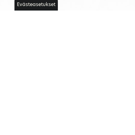
Evästeasetukset
RANGER 1000 NORDIC PRO
Lue lisää
Tarjouspyyntö