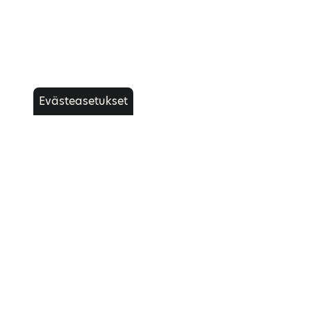
Evästeasetukset
SPORTSMAN 570 EPS 2 UP BLACK EDITION
Lue lisää
Tarjouspyyntö