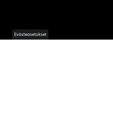
Evästeasetukset
Ténéré 700
Lue lisää
Tarjouspyyntö