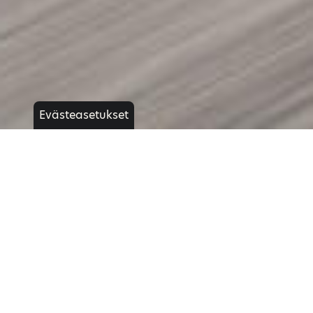
Evästeasetukset
TRACER 7 GT
Lue lisää
Tarjouspyyntö