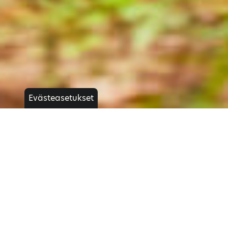
Evästeasetukset
TT-R110
Lue lisää
Tarjouspyyntö