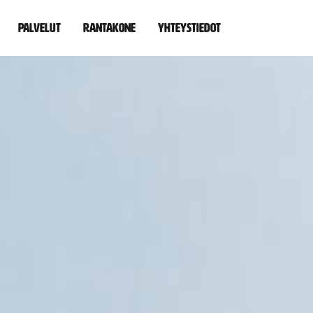
Palvelut
Rantakone
Yhteystiedot