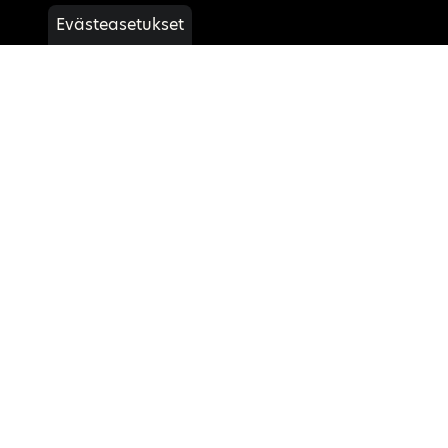
Evästeasetukset
YZ250
Lue lisää
Tarjouspyyntö